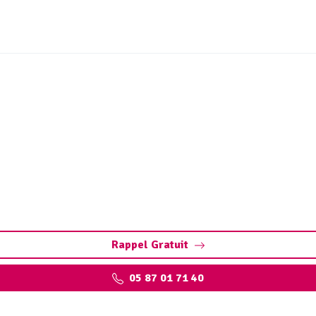
vidange bac à graisse Fla
ac. Préservez vos installations : pompage, nettoyage, et res
qualifiés
Rappel Gratuit
05 87 01 71 40