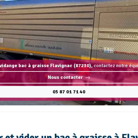
 vidange bac à graisse Flavignac (87230),
contactez notre équi
Nous contacter
05 87 01 71 40
 et vider un bac à graisse à Fla