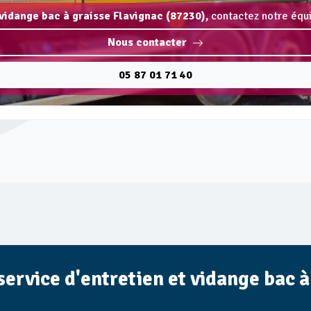
 vidange bac à graisse Flavignac (87230),
contactez notre équi
Nous contacter
05 87 01 71 40
 service d'entretien et vidange bac 