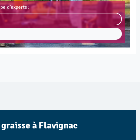
pe d'experts :
à graisse à Flavignac