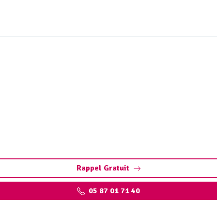
ge bac à graisse Saint-J
an-Ligoure. Préservez vos installations : pompage, nettoyag
experts qualifiés
Rappel Gratuit
05 87 01 71 40