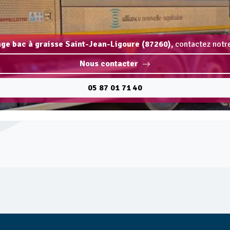
nge bac à graisse Saint-Jean-Ligoure (87260),
contactez notre
Nous contacter
05 87 01 71 40