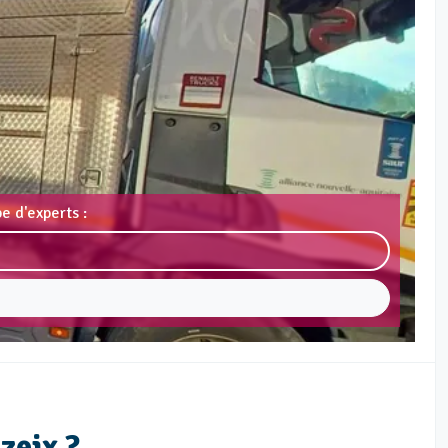
e d'experts :
zeix ?