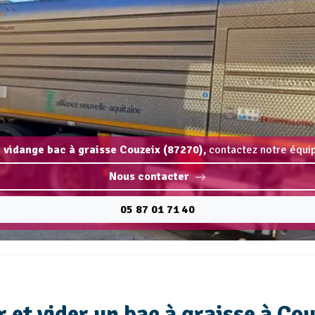
t vidange bac à graisse Couzeix (87270),
contactez notre équip
Nous contacter
05 87 01 71 40
 et vider un bac à graisse à Cou