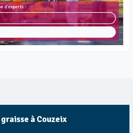
e d'experts :
à graisse à Couzeix