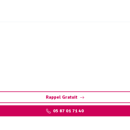
 vidange bac à graisse Co
éservez vos installations : pompage, nettoyage, et respect d
Rappel Gratuit
05 87 01 71 40