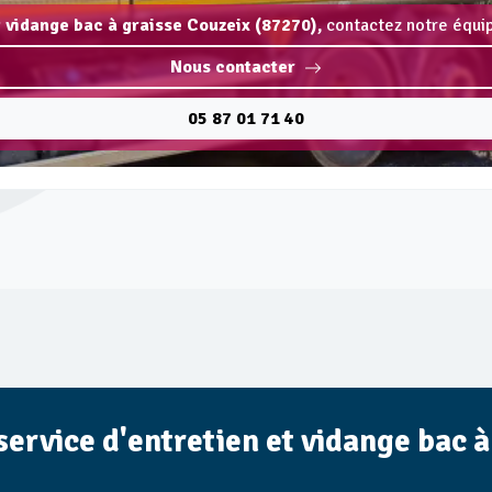
t vidange bac à graisse Couzeix (87270),
contactez notre équip
Nous contacter
05 87 01 71 40
 service d'entretien et vidange bac 