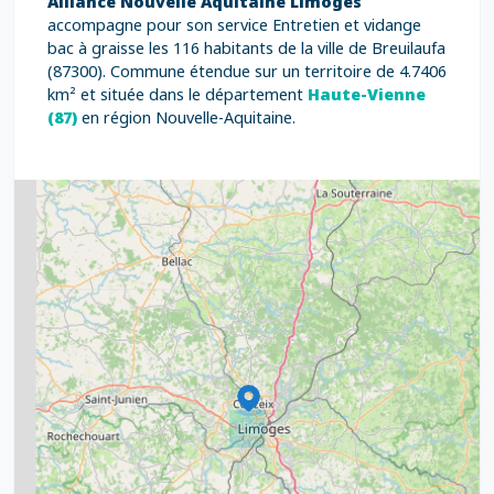
Alliance Nouvelle Aquitaine Limoges
accompagne pour son service Entretien et vidange
bac à graisse les 116 habitants de la ville de Breuilaufa
(87300). Commune étendue sur un territoire de 4.7406
km² et située dans le département
Haute-Vienne
(87)
en région Nouvelle-Aquitaine.
2
5
7
8
2
9
11
6
7
15
20
8