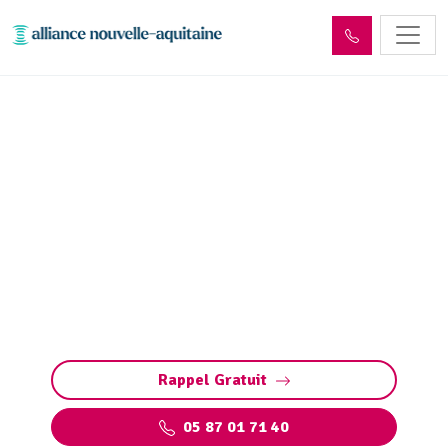
Entretien et vidange bac à
graisse Breuilaufa (87300)
Entretien et vidange de bacs à graisse à
Breuilaufa. Préservez vos installations :
pompage, nettoyage, et respect des normes
environnementales par des experts qualifiés
Rappel Gratuit
05 87 01 71 40