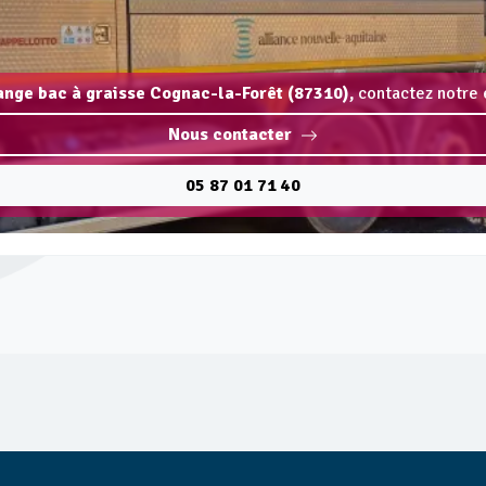
dange bac à graisse Cognac-la-Forêt (87310),
contactez notre 
Nous contacter
05 87 01 71 40