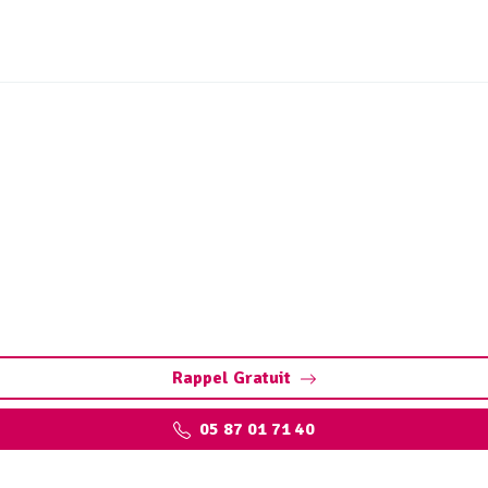
ange bac à graisse Cognac
orêt. Préservez vos installations : pompage, nettoyage, et
qualifiés
Rappel Gratuit
05 87 01 71 40