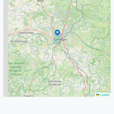
7
8
2
9
11
6
7
15
20
8
9
11
7
3
5
2
Leaflet