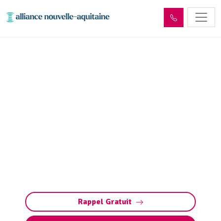
Entretien et vidange bac à
graisse La Jonchère-Saint-
Maurice (87340)
Entretien et vidange de bacs à graisse à La
Jonchère-Saint-Maurice. Préservez vos
installations : pompage, nettoyage, et respect
des normes environnementales par des
experts qualifiés
Rappel Gratuit