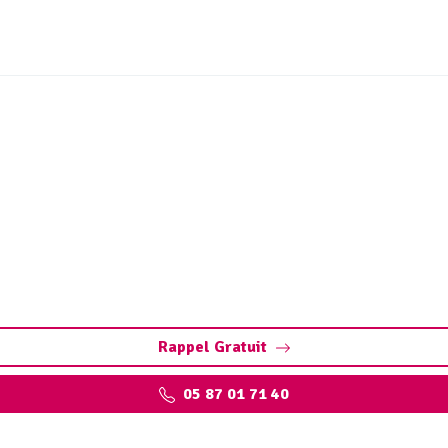
bac à graisse Saint-Germ
main-les-Belles. Préservez vos installations : pompage, net
des experts qualifiés
Rappel Gratuit
05 87 01 71 40