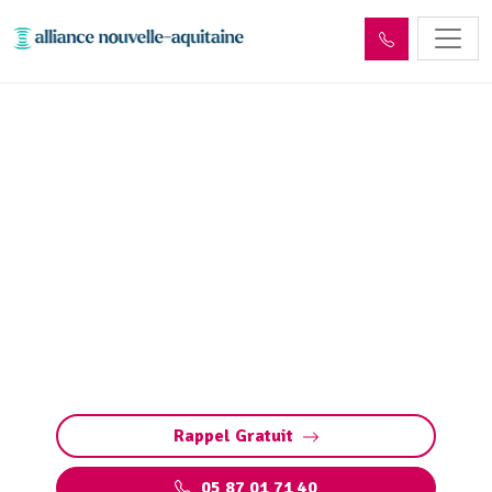
Entretien et vidange bac à
graisse Saint-Léonard-de-
Noblat (87400)
Entretien et vidange de bacs à graisse à Saint-
Léonard-de-Noblat. Préservez vos installations
: pompage, nettoyage, et respect des normes
environnementales par des experts qualifiés
Rappel Gratuit
05 87 01 71 40