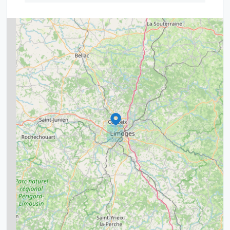
2
5
7
8
2
9
11
6
7
15
20
8
9
11
7
3
5
2