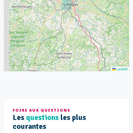
7
15
20
8
9
11
7
3
5
2
Leaflet
FOIRE AUX QUESTIONS
Les
questions
les plus
courantes