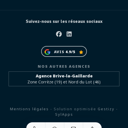
Suivez-nous sur les réseaux sociaux
Facebook
Linkedin
AVIS
4.9/5
NOS AUTRES AGENCES
Agence Brive-la-Gaillarde
Zone Corrèze (19) et Nord du Lot (46)
Mentions légales
- Solution optimisée
Gestizy
-
SylApps