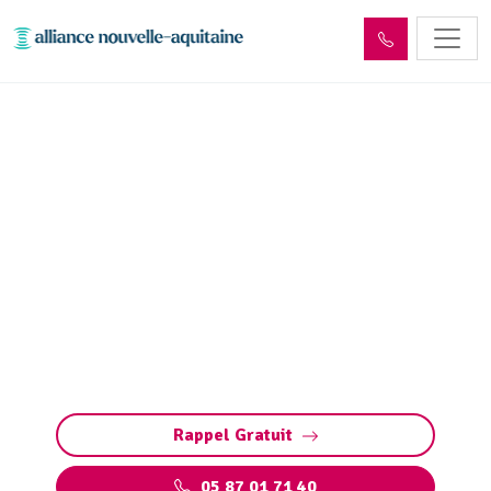
Entretien et vidange bac à
graisse Coussac-Bonneval
(87500)
Entretien et vidange de bacs à graisse à
Coussac-Bonneval. Préservez vos installations
: pompage, nettoyage, et respect des normes
environnementales par des experts qualifiés
Rappel Gratuit
05 87 01 71 40