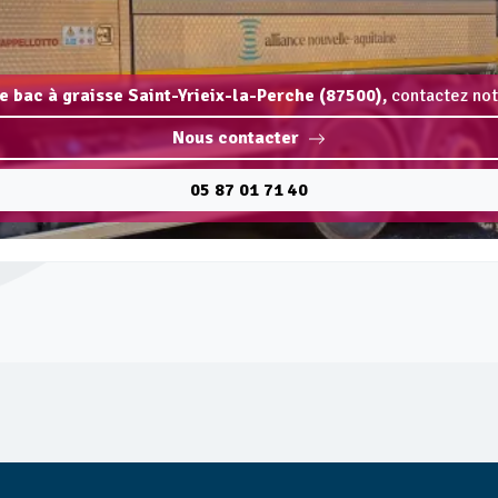
ge bac à graisse Saint-Yrieix-la-Perche (87500),
contactez not
Nous contacter
05 87 01 71 40