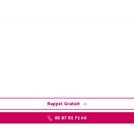
 bac à graisse Saint-Yri
ix-la-Perche. Préservez vos installations : pompage, nettoy
experts qualifiés
Rappel Gratuit
05 87 01 71 40