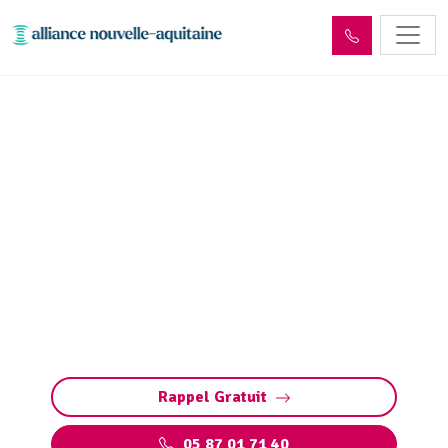
Entretien et vidange bac à
graisse Oradour-sur-Glane
(87520)
Entretien et vidange de bacs à graisse à
Oradour-sur-Glane. Préservez vos installations
: pompage, nettoyage, et respect des normes
environnementales par des experts qualifiés
Rappel Gratuit
05 87 01 71 40