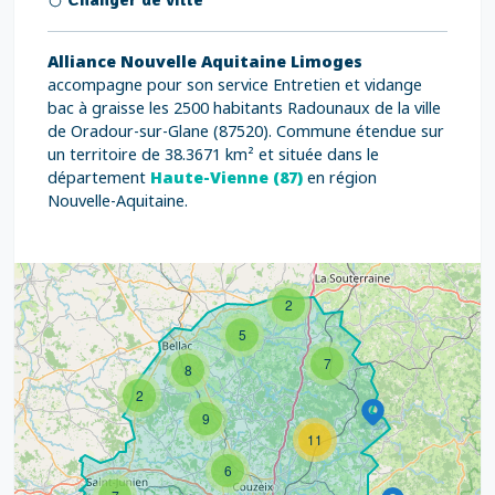
Changer de ville
Alliance Nouvelle Aquitaine Limoges
accompagne pour son service Entretien et vidange
bac à graisse les 2500 habitants Radounaux de la ville
de Oradour-sur-Glane (87520). Commune étendue sur
un territoire de 38.3671 km² et située dans le
département
Haute-Vienne (87)
en région
Nouvelle-Aquitaine.
2
5
7
8
2
9
11
6