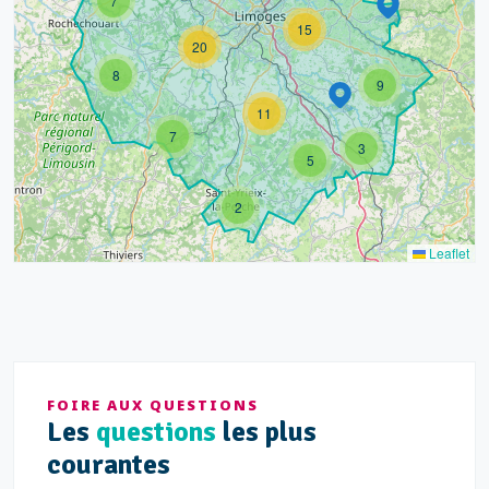
7
15
20
8
9
11
7
3
5
2
Leaflet
FOIRE AUX QUESTIONS
Les
questions
les plus
courantes