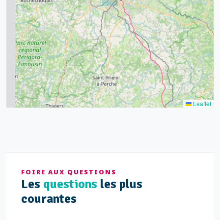
15
20
8
9
11
7
3
5
2
Leaflet
FOIRE AUX QUESTIONS
Les
questions
les plus
courantes