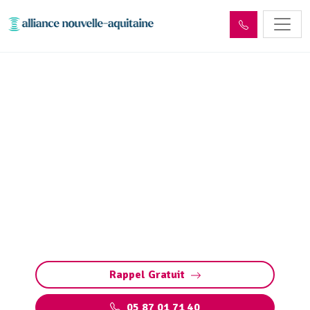
Entretien et vidange bac à
graisse Rilhac-Lastours
(87800)
Entretien et vidange de bacs à graisse à Rilhac-
Lastours. Préservez vos installations :
pompage, nettoyage, et respect des normes
environnementales par des experts qualifiés
Rappel Gratuit
05 87 01 71 40