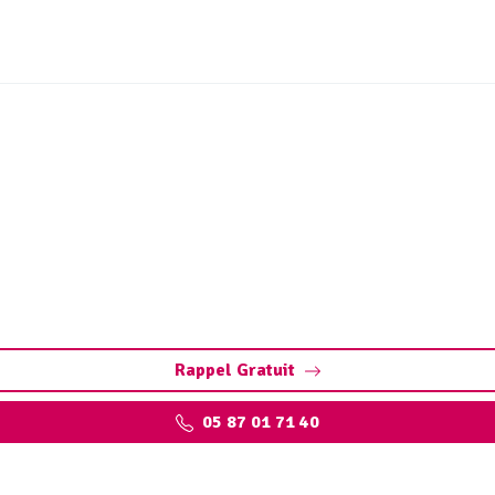
dange de fosse septique F
pompage et nettoyage fosse toutes eaux) : évitez obstructio
Rappel Gratuit
05 87 01 71 40