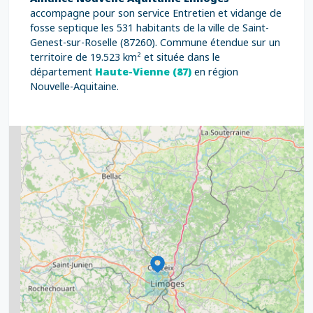
accompagne pour son service Entretien et vidange de
fosse septique les 531 habitants de la ville de Saint-
Genest-sur-Roselle (87260). Commune étendue sur un
territoire de 19.523 km² et située dans le
département
Haute-Vienne (87)
en région
Nouvelle-Aquitaine.
2
5
7
8
2
9
11
6
7
15
20