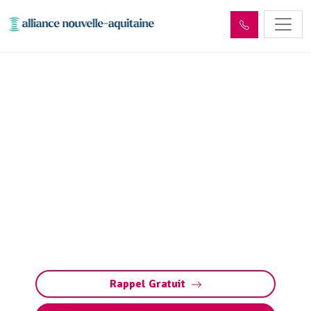
Entretien et vidange de
fosse septique Saint-
Genest-sur-Roselle (87260)
Entretien et vidange de fosse septique à Saint-
Genest-sur-Roselle (pompage et nettoyage
fosse toutes eaux) : évitez obstructions,
débordements et odeurs. Intervention rapide
7j/7.
Rappel Gratuit