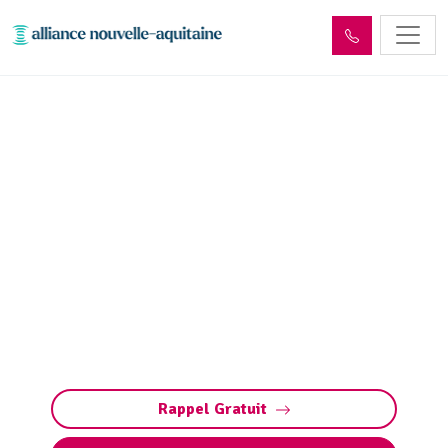
Entretien et vidange de
fosse septique Vicq-sur-
Breuilh (87260)
Entretien et vidange de fosse septique à Vicq-
sur-Breuilh (pompage et nettoyage fosse
toutes eaux) : évitez obstructions,
débordements et odeurs. Intervention rapide
7j/7.
Rappel Gratuit