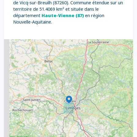
de Vicq-sur-Breuilh (87260). Commune étendue sur un
territoire de 51.4069 km² et située dans le
département
Haute-Vienne (87)
en région
Nouvelle-Aquitaine.
2
5
7
8
2
9
11
6
7
15
20
8
9
11