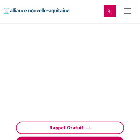
Entretien et vidange de
fosse septique Montrol-
Sénard (87330)
Entretien et vidange de fosse septique à
Montrol-Sénard (pompage et nettoyage fosse
toutes eaux) : évitez obstructions,
débordements et odeurs. Intervention rapide
7j/7.
Rappel Gratuit