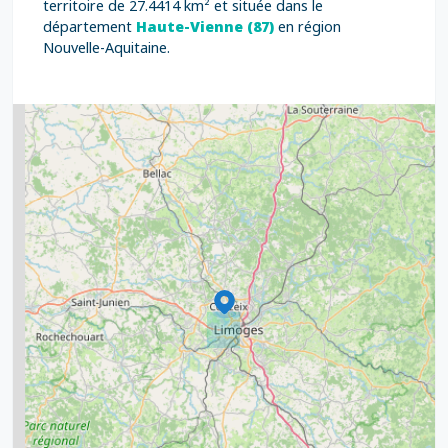
territoire de 27.4414 km² et située dans le
département
Haute-Vienne (87)
en région
Nouvelle-Aquitaine.
2
5
7
8
2
9
11
6
7
15
20
8
9
11
7