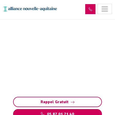
Entretien et vidange de
fosse septique Les
Billanges (87340)
Entretien et vidange de fosse septique à Les
Billanges (pompage et nettoyage fosse toutes
eaux) : évitez obstructions, débordements et
odeurs. Intervention rapide 7j/7.
Rappel Gratuit
05 87 01 71 40