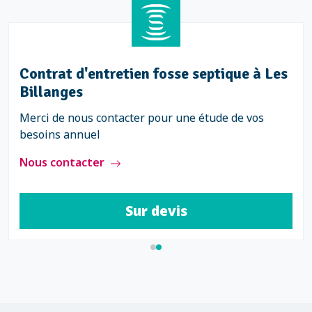
e fosse septique à Les Billanges
Contra
Billa
e nous contacter pour obtenir votre devis
vention
Merci d
besoins
ontacter
Nous c
Sur devis