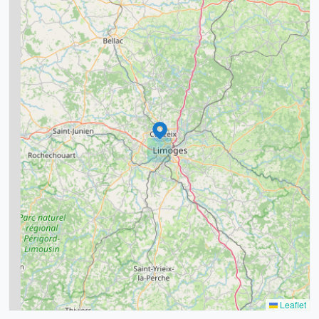
2
5
7
8
2
9
11
6
7
15
20
8
9
11
7
3
5
2
Leaflet