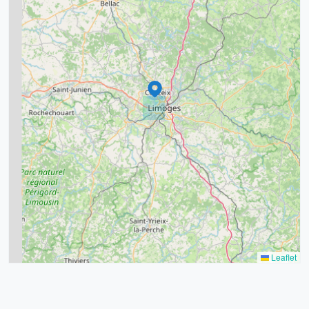
7
8
2
9
11
6
7
15
20
8
9
11
7
3
5
2
Leaflet