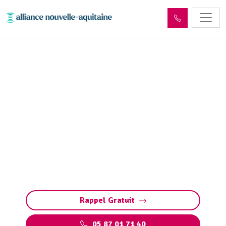
Entretien et vidange de
fosse septique Meuzac
(87380)
Entretien et vidange de fosse septique à
Meuzac (pompage et nettoyage fosse toutes
eaux) : évitez obstructions, débordements et
odeurs. Intervention rapide 7j/7.
Rappel Gratuit
05 87 01 71 40