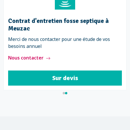
ue à Meuzac
Contrat d'entretien f
Meuzac
r obtenir votre devis
Merci de nous contacter po
besoins annuel
Nous contacter
evis
Sur d