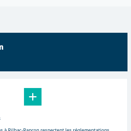
n
s
ns à Rilhac-Rancon respectent les réglementations