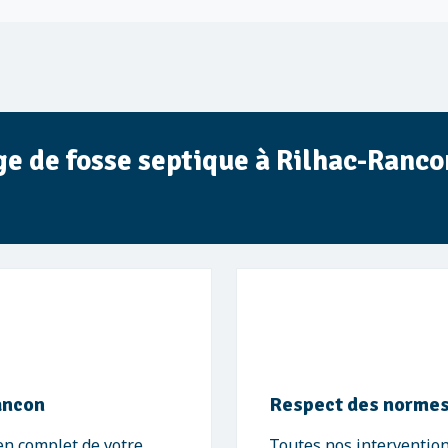
nge de fosse septique à Rilhac-Ranco
Rancon
Respect des norme
en complet de votre
Toutes nos interventio