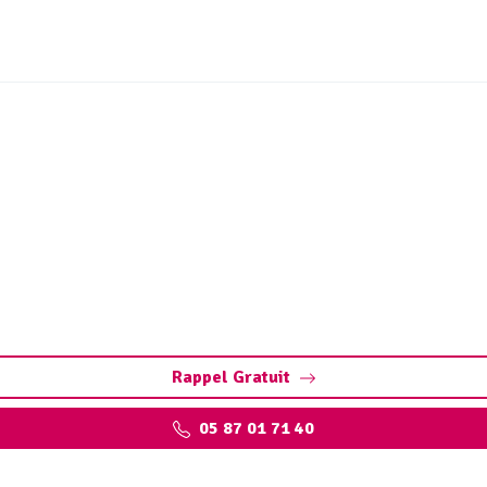
nge de fosse septique Ril
con (pompage et nettoyage fosse toutes eaux) : évitez obstr
7j/7.
Rappel Gratuit
05 87 01 71 40