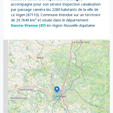
accompagne pour son service Inspection canalisation
par passage caméra les 2280 habitants de la ville de
Le Vigen (87110). Commune étendue sur un territoire
de 29.7649 km² et située dans le département
Haute-Vienne (87)
en région Nouvelle-Aquitaine.
2
5
7
8
2
9
11
6
7
15
20
8
9