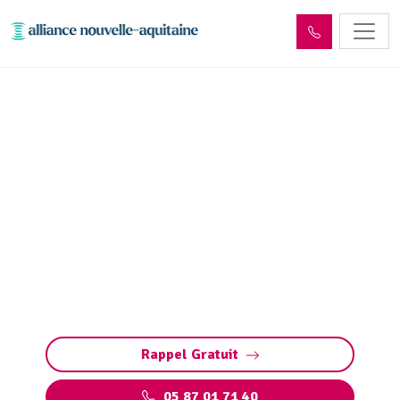
Inspection canalisation Le
Vigen (87110) par passage
caméra
Inspection canalisation par caméra à Le Vigen.
Diagnostic précis, détection bouchons,
fissures, défauts ou racines. Méthode rapide
pour préserver vos installations.
Rappel Gratuit
05 87 01 71 40