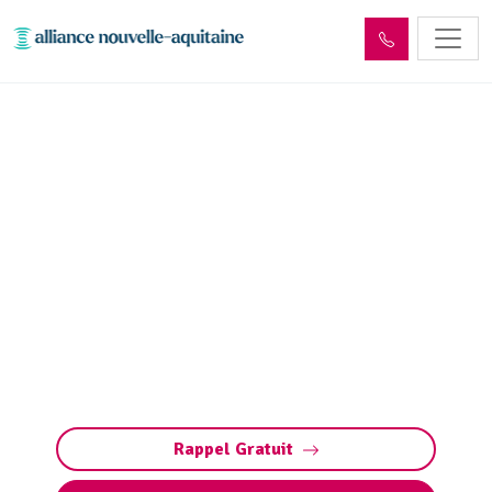
Inspection canalisation
Villefavard (87190) par
passage caméra
Inspection canalisation par caméra à
Villefavard. Diagnostic précis, détection
bouchons, fissures, défauts ou racines.
Méthode rapide pour préserver vos
installations.
Rappel Gratuit