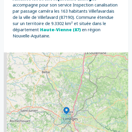
accompagne pour son service Inspection canalisation
par passage caméra les 163 habitants Villefavardais
de la ville de Villefavard (87190). Commune étendue
sur un territoire de 9.3302 km² et située dans le
département
Haute-Vienne (87)
en région
Nouvelle-Aquitaine.
2
5
7
8
2
9
11
6
7
15
20