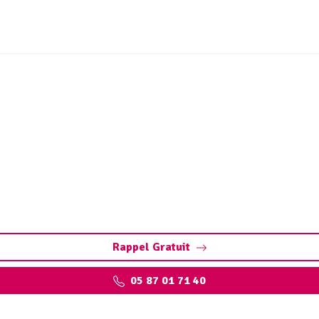
on Bussière-Galant (872
lant. Diagnostic précis, détection bouchons, fissures, défa
installations.
Rappel Gratuit
05 87 01 71 40