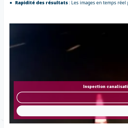
Rapidité des résultats
: Les images en temps réel p
Inspection canalisat