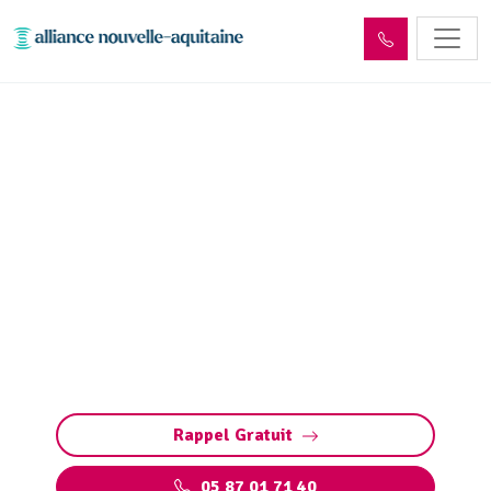
Inspection canalisation
Châlus (87230) par passage
caméra
Inspection canalisation par caméra à Châlus.
Diagnostic précis, détection bouchons,
fissures, défauts ou racines. Méthode rapide
pour préserver vos installations.
Rappel Gratuit
05 87 01 71 40