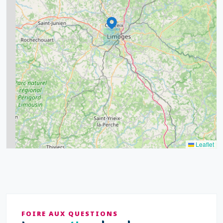
11
6
7
15
20
8
9
11
7
3
5
2
Leaflet
FOIRE AUX QUESTIONS