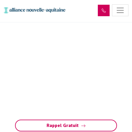
Inspection canalisation
Bessines-sur-Gartempe
(87250) par passage
caméra
Inspection canalisation par caméra à
Bessines-sur-Gartempe. Diagnostic précis,
détection bouchons, fissures, défauts ou
racines. Méthode rapide pour préserver vos
installations.
Rappel Gratuit