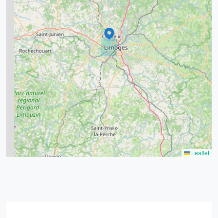
9
11
6
7
15
20
8
9
11
7
3
5
2
Leaflet