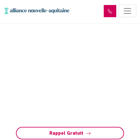
Inspection canalisation
Saint-Léger-la-Montagne
(87340) par passage
caméra
Inspection canalisation par caméra à Saint-
Léger-la-Montagne. Diagnostic précis,
détection bouchons, fissures, défauts ou
racines. Méthode rapide pour préserver vos
installations.
Rappel Gratuit