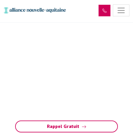
Inspection canalisation
Saint-Sulpice-Laurière
(87370) par passage
caméra
Inspection canalisation par caméra à Saint-
Sulpice-Laurière. Diagnostic précis, détection
bouchons, fissures, défauts ou racines.
Méthode rapide pour préserver vos
installations.
Rappel Gratuit