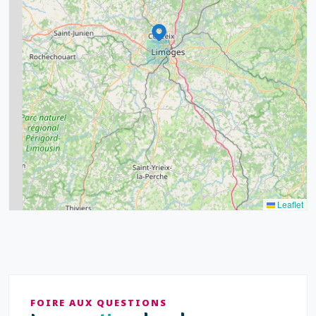
11
6
7
15
20
8
9
11
7
3
5
2
Leaflet
FOIRE AUX QUESTIONS