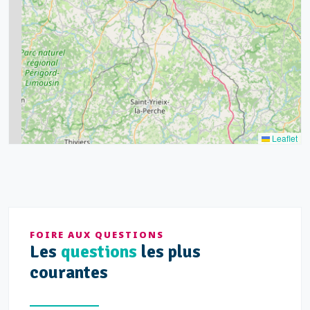
20
8
9
11
7
3
5
2
Leaflet
FOIRE AUX QUESTIONS
Les
questions
les plus
courantes