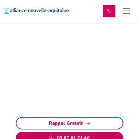
Inspection canalisation
Magnac-Bourg (87380) par
passage caméra
Inspection canalisation par caméra à Magnac-
Bourg. Diagnostic précis, détection bouchons,
fissures, défauts ou racines. Méthode rapide
pour préserver vos installations.
Rappel Gratuit
05 87 01 71 40