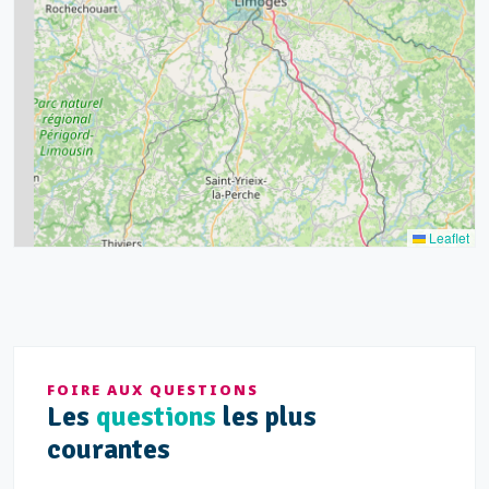
15
20
8
9
11
7
3
5
2
Leaflet
FOIRE AUX QUESTIONS
Les
questions
les plus
courantes