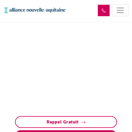
Dépollution réseaux et
ouvrages hydrocarbures
ADR Bosmie-l'Aiguille
(87110)
Dépollution réseaux et ouvrages
hydrocarbures à Bosmie-l'Aiguille. Conformité
ADR, gestion des déchets et entretien sécurisé.
Préservez vos installations et l’environnement.
Rappel Gratuit