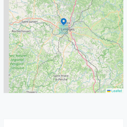
9
11
6
7
15
20
8
9
11
7
3
5
2
Leaflet