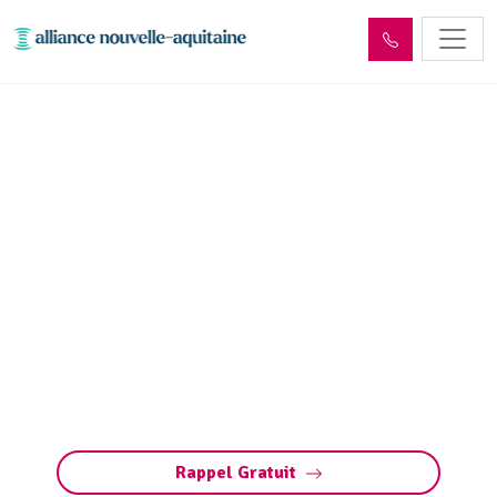
Dépollution réseaux et
ouvrages hydrocarbures
ADR Saint-Laurent-les-
Églises (87240)
Dépollution réseaux et ouvrages
hydrocarbures à Saint-Laurent-les-Églises.
Conformité ADR, gestion des déchets et
entretien sécurisé. Préservez vos installations
et l’environnement.
Rappel Gratuit