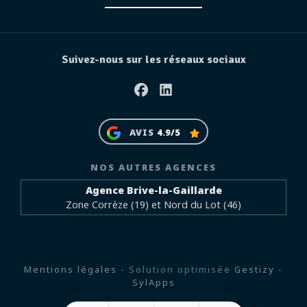
Suivez-nous sur les réseaux sociaux
Facebook
Linkedin
AVIS
4.9/5
NOS AUTRES AGENCES
Agence Brive-la-Gaillarde
Zone Corrèze (19) et Nord du Lot (46)
Mentions légales
- Solution optimisée
Gestizy
-
SylApps