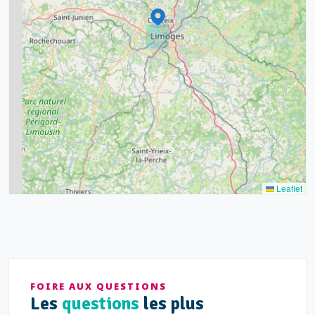
6
7
15
20
8
9
11
7
3
5
2
Leaflet
FOIRE AUX QUESTIONS
Les
questions
les plus