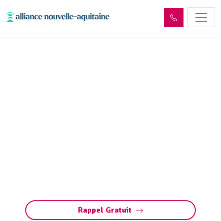
Dépollution réseaux et
ouvrages hydrocarbures
ADR Saint-Bonnet-Briance
(87260)
Dépollution réseaux et ouvrages
hydrocarbures à Saint-Bonnet-Briance.
Conformité ADR, gestion des déchets et
entretien sécurisé. Préservez vos installations
et l’environnement.
Rappel Gratuit