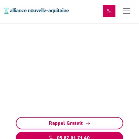
Dépollution réseaux et
ouvrages hydrocarbures
ADR Saint-Auvent (87310)
Dépollution réseaux et ouvrages
hydrocarbures à Saint-Auvent. Conformité
ADR, gestion des déchets et entretien sécurisé.
Préservez vos installations et l’environnement.
Rappel Gratuit
05 87 01 71 40