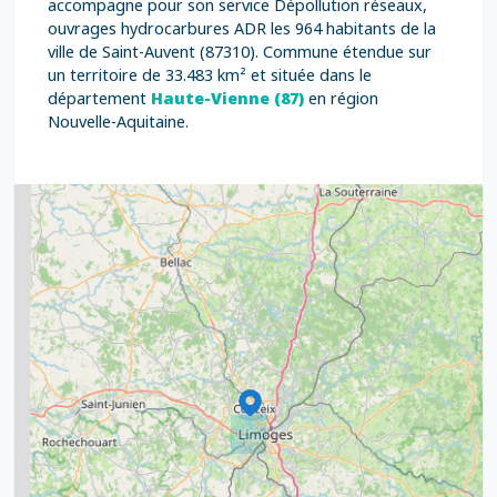
accompagne pour son service Dépollution réseaux,
ouvrages hydrocarbures ADR les 964 habitants de la
ville de Saint-Auvent (87310). Commune étendue sur
un territoire de 33.483 km² et située dans le
département
Haute-Vienne (87)
en région
Nouvelle-Aquitaine.
2
5
7
8
2
9
11
6
7
15
20
8