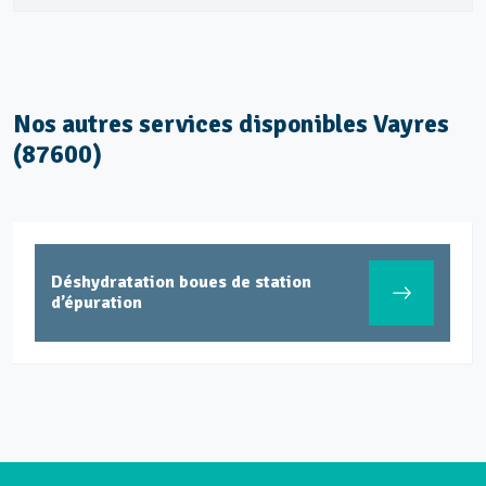
Nos autres services disponibles Vayres
(87600)
tion, dégazage,
Déshydratatio
et enlèvement cuve à
d’épuration