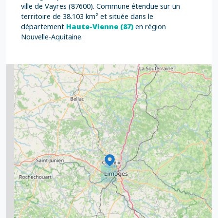
ville de Vayres (87600). Commune étendue sur un
territoire de 38.103 km² et située dans le
département
Haute-Vienne (87)
en région
Nouvelle-Aquitaine.
2
5
7
8
2
9
11
6
7
15
20
8
9
11