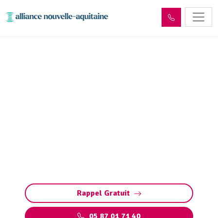
Dépollution réseaux et
ouvrages hydrocarbures
ADR Vayres (87600)
Dépollution réseaux et ouvrages
hydrocarbures à Vayres. Conformité ADR,
gestion des déchets et entretien sécurisé.
Préservez vos installations et l’environnement.
Rappel Gratuit
05 87 01 71 40