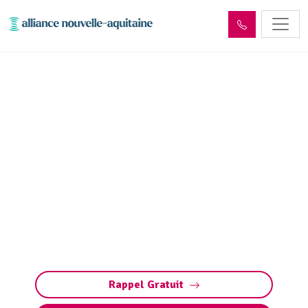
Dépollution réseaux et
ouvrages hydrocarbures
ADR Aixe-sur-Vienne
(87700)
Dépollution réseaux et ouvrages
hydrocarbures à Aixe-sur-Vienne. Conformité
ADR, gestion des déchets et entretien sécurisé.
Préservez vos installations et l’environnement.
Rappel Gratuit