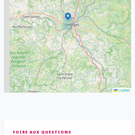
11
6
7
15
20
8
9
11
7
3
5
2
Leaflet
FOIRE AUX QUESTIONS