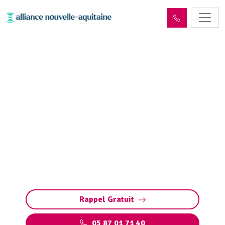
Dépollution réseaux et
ouvrages hydrocarbures
ADR Jourgnac (87800)
Dépollution réseaux et ouvrages
hydrocarbures à Jourgnac. Conformité ADR,
gestion des déchets et entretien sécurisé.
Préservez vos installations et l’environnement.
Rappel Gratuit
05 87 01 71 40