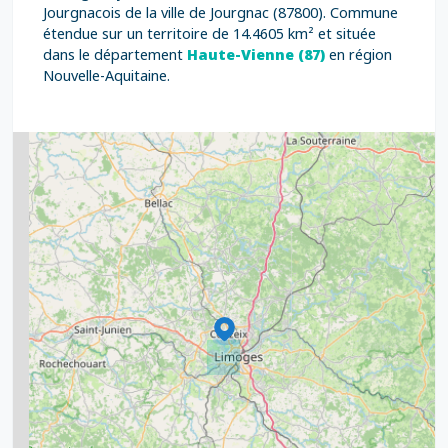
Jourgnacois de la ville de Jourgnac (87800). Commune
étendue sur un territoire de 14.4605 km² et située
dans le département
Haute-Vienne (87)
en région
Nouvelle-Aquitaine.
2
5
7
8
2
9
11
6
7
15
20
8
9
11