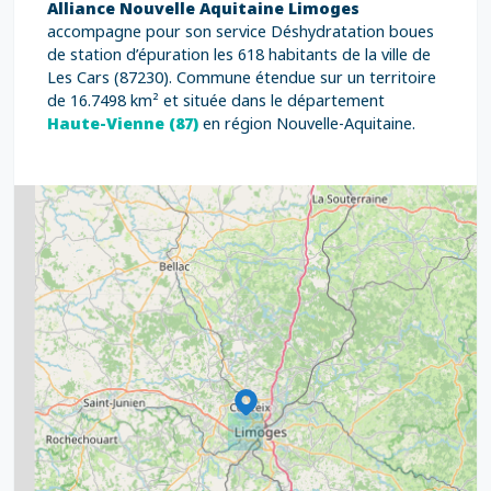
Alliance Nouvelle Aquitaine Limoges
accompagne pour son service Déshydratation boues
de station d’épuration les 618 habitants de la ville de
Les Cars (87230). Commune étendue sur un territoire
de 16.7498 km² et située dans le département
Haute-Vienne (87)
en région Nouvelle-Aquitaine.
2
5
7
8
2
9
11
6
7
15
20
8