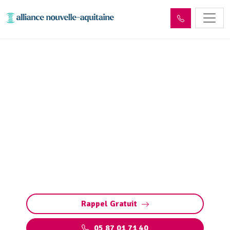
Déshydratation boues de
station d’épuration Les
Cars (87230)
Déshydratation boues station d’épuration à
Les Cars : solutions sur mesure pour réduire
les volumes, valoriser les déchets et respecter
les normes.
Rappel Gratuit
05 87 01 71 40