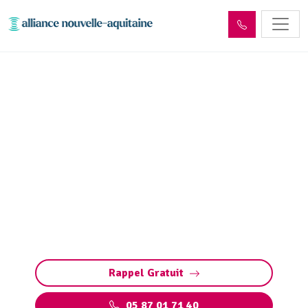
Déshydratation boues de
station d’épuration Saint-
Paul (87260)
Déshydratation boues station d’épuration à
Saint-Paul : solutions sur mesure pour réduire
les volumes, valoriser les déchets et respecter
les normes.
Rappel Gratuit
05 87 01 71 40