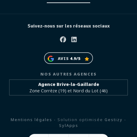
Suivez-nous sur les réseaux sociaux
Facebook
Linkedin
AVIS
4.9/5
NOS AUTRES AGENCES
Agence Brive-la-Gaillarde
Zone Corrèze (19) et Nord du Lot (46)
Mentions légales
- Solution optimisée
Gestizy
-
SylApps