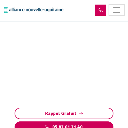
Déshydratation boues de
station d’épuration Blanzac
(87300)
Déshydratation boues station d’épuration à
Blanzac : solutions sur mesure pour réduire
les volumes, valoriser les déchets et respecter
les normes.
Rappel Gratuit
05 87 01 71 40