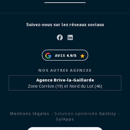
Suivez-nous sur les réseaux sociaux
Facebook
Linkedin
AVIS
4.9/5
NOS AUTRES AGENCES
Agence Brive-la-Gaillarde
Zone Corrèze (19) et Nord du Lot (46)
Mentions légales
- Solution optimisée
Gestizy
-
SylApps