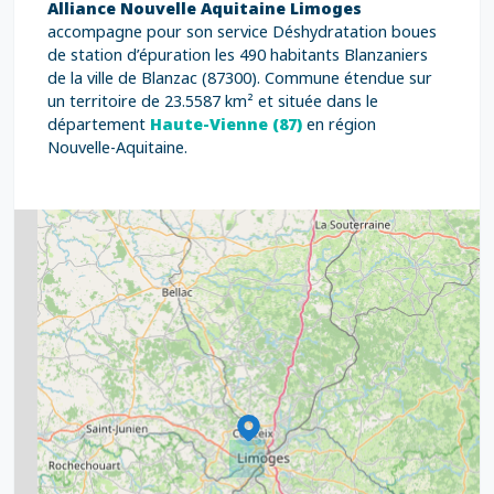
Alliance Nouvelle Aquitaine Limoges
accompagne pour son service Déshydratation boues
de station d’épuration les 490 habitants Blanzaniers
de la ville de Blanzac (87300). Commune étendue sur
un territoire de 23.5587 km² et située dans le
département
Haute-Vienne (87)
en région
Nouvelle-Aquitaine.
2
5
7
8
2
9
11
6
7
15
20