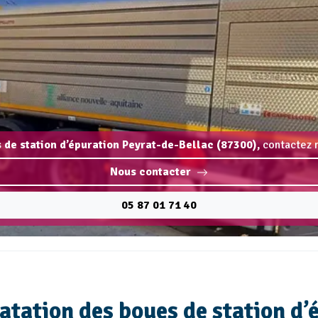
 de station d’épuration Peyrat-de-Bellac (87300),
contactez n
Nous contacter
05 87 01 71 40
ratation des boues de station d’