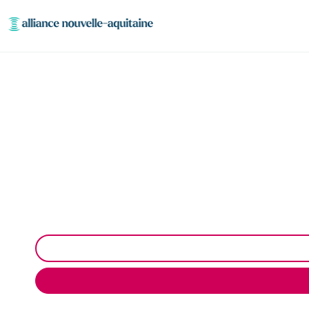
Déshydratation bo
Déshydratation boues station d’épuration à Peyr