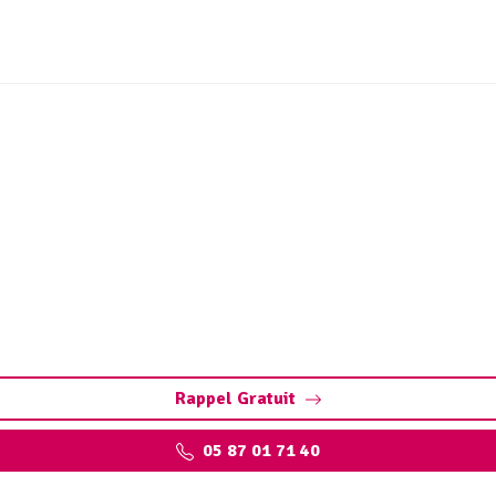
ues de station d’épuratio
(87300)
at-de-Bellac : solutions sur mesure pour réduire les volumes
Rappel Gratuit
05 87 01 71 40