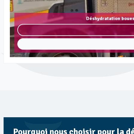
Déshydratation boues
Pourquoi nous choisir pour la d