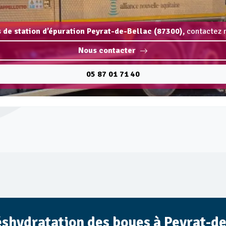
 de station d’épuration Peyrat-de-Bellac (87300),
contactez n
Nous contacter
05 87 01 71 40
éshydratation des boues à Peyrat-de