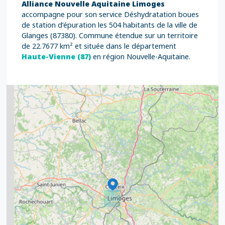
Alliance Nouvelle Aquitaine Limoges
accompagne pour son service Déshydratation boues
de station d’épuration les 504 habitants de la ville de
Glanges (87380). Commune étendue sur un territoire
de 22.7677 km² et située dans le département
Haute-Vienne (87)
en région Nouvelle-Aquitaine.
2
5
7
8
2
9
11
6
7
15
20
8