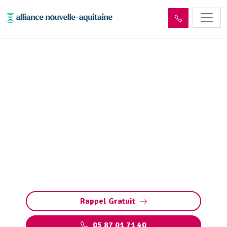
Déshydratation boues de
station d’épuration Glanges
(87380)
Déshydratation boues station d’épuration à
Glanges : solutions sur mesure pour réduire
les volumes, valoriser les déchets et respecter
les normes.
Rappel Gratuit
05 87 01 71 40