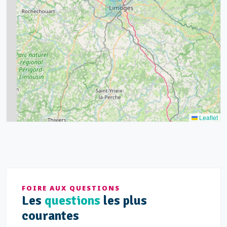
7
15
20
8
9
11
7
3
5
2
Leaflet
FOIRE AUX QUESTIONS
Les
questions
les plus
courantes