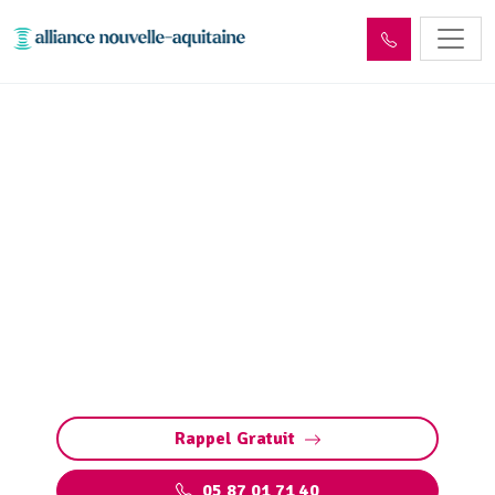
Déshydratation boues de
station d’épuration Saint-
Priest-Taurion (87480)
Déshydratation boues station d’épuration à
Saint-Priest-Taurion : solutions sur mesure
pour réduire les volumes, valoriser les déchets
et respecter les normes.
Rappel Gratuit
05 87 01 71 40