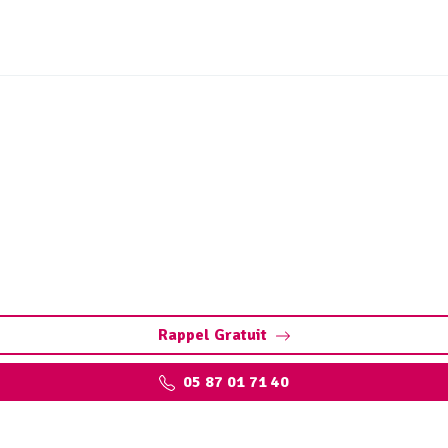
ues de station d’épurati
Burgnac : solutions sur mesure pour réduire les volumes, va
Rappel Gratuit
05 87 01 71 40