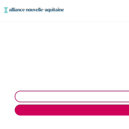
Déshydratation bo
Déshydratation boues station d’épuration à 