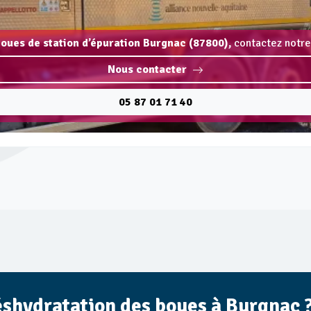
oues de station d’épuration Burgnac (87800),
contactez notre
Nous contacter
05 87 01 71 40
éshydratation des boues à Burgnac 