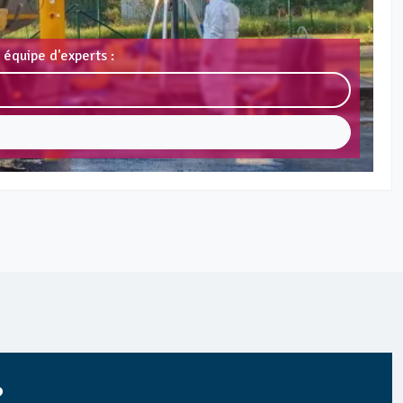
 équipe d'experts :
?