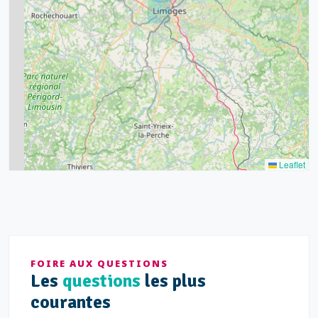
7
15
20
8
9
11
7
3
5
2
Leaflet
FOIRE AUX QUESTIONS
Les
questions
les plus
courantes