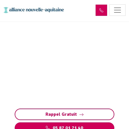
Déshydratation boues de
station d’épuration Saint-
Priest-Ligoure (87800)
Déshydratation boues station d’épuration à
Saint-Priest-Ligoure : solutions sur mesure
pour réduire les volumes, valoriser les déchets
et respecter les normes.
Rappel Gratuit
05 87 01 71 40