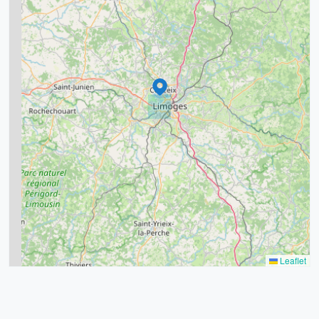
7
8
2
9
11
6
7
15
20
8
9
11
7
3
5
2
Leaflet