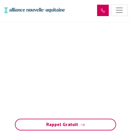
Entretien réseaux et
ouvrages sites industriels
Saint-Brice-sur-Vienne
(87200)
Entretien réseaux et ouvrages industriels à
Saint-Brice-sur-Vienne. Préservez vos
infrastructures : prévention des risques,
conformité et performances optimales avec
des experts.
Rappel Gratuit