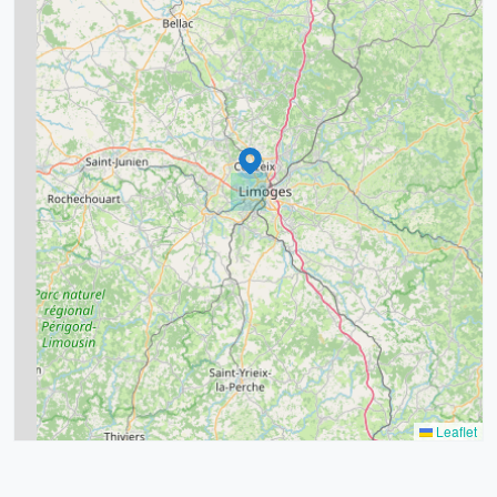
5
7
8
2
9
11
6
7
15
20
8
9
11
7
3
5
2
Leaflet