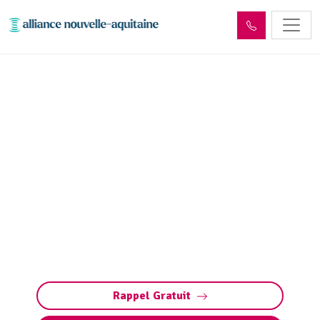
Enlèvement cuve à fioul
Feytiat (87220) :
Neutralisation, dégazage,
découpage
Enlèvement cuve à fioul à Feytiat. Alliance
Nouvelle Aquitaine - Limoges : neutralisation,
dégazage et découpage sécurisés. Respect des
normes et gestion responsable
Rappel Gratuit