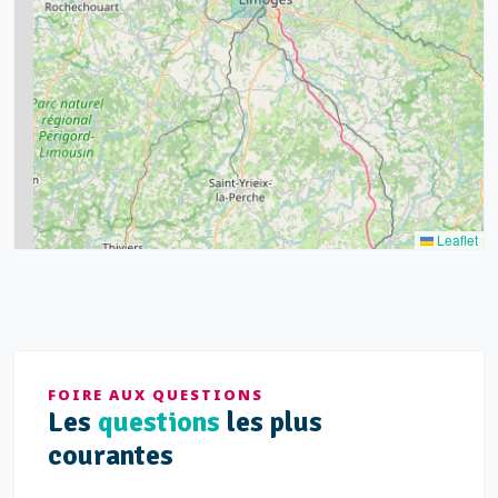
15
20
8
9
11
7
3
5
2
Leaflet
FOIRE AUX QUESTIONS
Les
questions
les plus
courantes