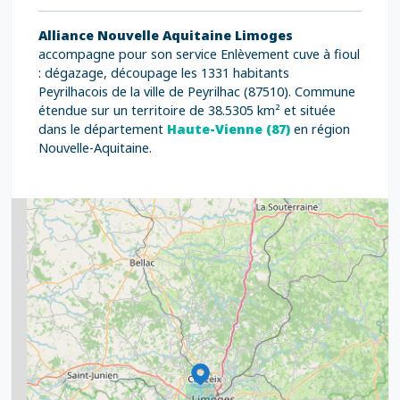
Alliance Nouvelle Aquitaine Limoges
accompagne pour son service Enlèvement cuve à fioul
: dégazage, découpage les 1331 habitants
Peyrilhacois de la ville de Peyrilhac (87510). Commune
étendue sur un territoire de 38.5305 km² et située
dans le département
Haute-Vienne (87)
en région
Nouvelle-Aquitaine.
2
5
7
8
2
9
11
6
7