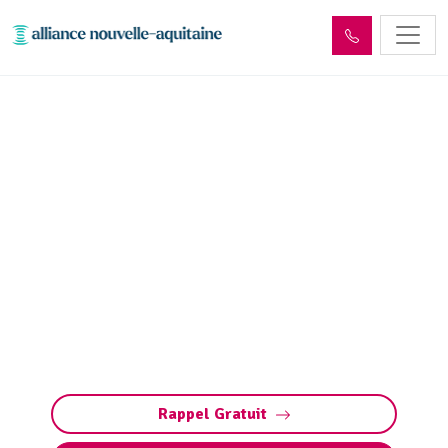
Enlèvement cuve à fioul
Peyrilhac (87510) :
Neutralisation, dégazage,
découpage
Enlèvement cuve à fioul à Peyrilhac. Alliance
Nouvelle Aquitaine - Limoges : neutralisation,
dégazage et découpage sécurisés. Respect des
normes et gestion responsable
Rappel Gratuit