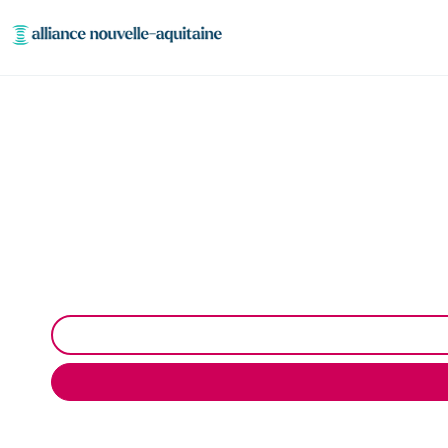
Curage et déb
Curage et débouchage de canalisation à Solignac : I