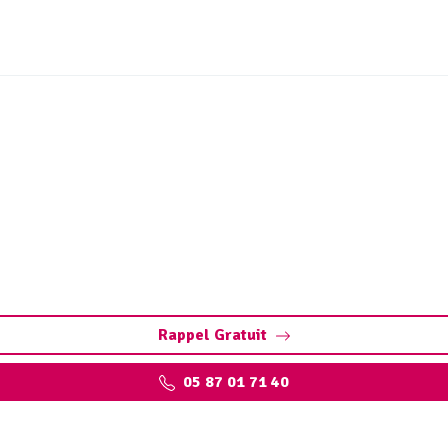
ouchage canalisation So
nterventions rapides et efficaces pour tous les types de ca
Rappel Gratuit
05 87 01 71 40