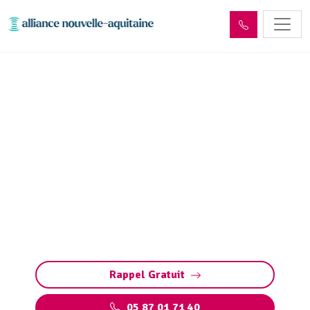
Curage et débouchage
canalisation Haute-Vienne
(87)
Curage et débouchage de canalisation en
Haute-Vienne (87) : Interventions rapides et
efficaces pour tous les types de canalisations
et bouchons. Intervention d'Urgence 24/7
Rappel Gratuit
05 87 01 71 40