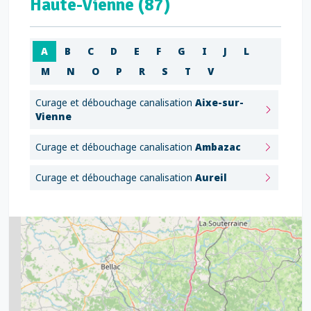
Haute-Vienne (87)
A
B
C
D
E
F
G
I
J
L
M
N
O
P
R
S
T
V
Curage et débouchage canalisation
Aixe-sur-
Vienne
Curage et débouchage canalisation
Ambazac
Curage et débouchage canalisation
Aureil
2
5
7
8
2