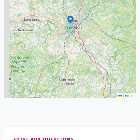
9
11
6
7
15
20
8
9
11
7
3
5
2
Leaflet
FOIRE AUX QUESTIONS