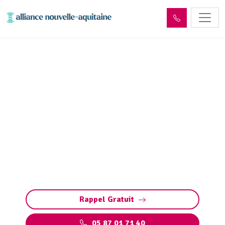
Curage et débouchage
canalisation Le Châtenet-
en-Dognon (87400)
Curage et débouchage de canalisation à Le
Châtenet-en-Dognon : Interventions rapides et
efficaces pour tous les types de canalisations
et bouchons. Intervention d'Urgence 24/7
Rappel Gratuit
05 87 01 71 40