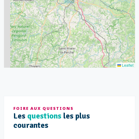
15
20
8
9
11
7
3
5
2
Leaflet
FOIRE AUX QUESTIONS
Les
questions
les plus
courantes