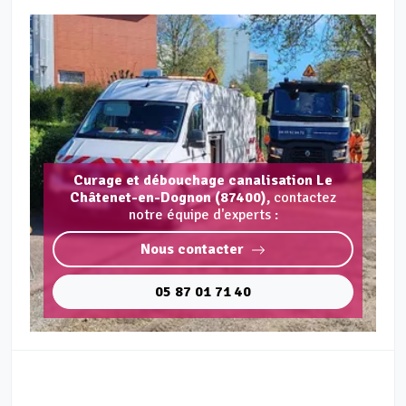
Curage et débouchage canalisation Le
Châtenet-en-Dognon (87400),
contactez
notre équipe d'experts :
Nous contacter
05 87 01 71 40