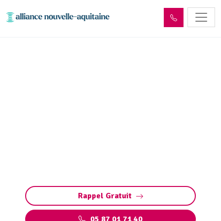
Curage et débouchage
canalisation Champnétery
(87400)
Curage et débouchage de canalisation à
Champnétery : Interventions rapides et
efficaces pour tous les types de canalisations
et bouchons. Intervention d'Urgence 24/7
Rappel Gratuit
05 87 01 71 40