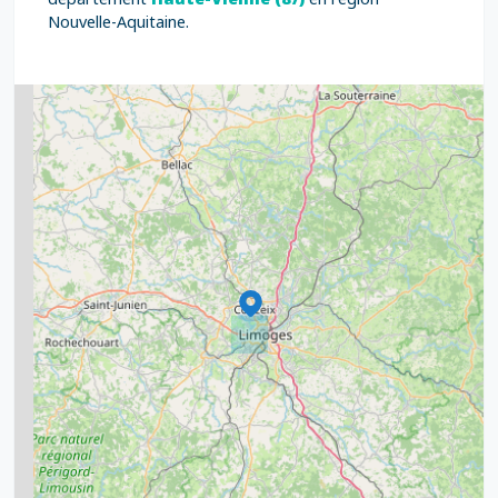
Nouvelle-Aquitaine.
2
5
7
8
2
9
11
6
7
15
20
8
9
11
7
3
5