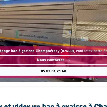
vidange bac à graisse Champnétery (87400),
contactez notre éq
Nous contacter
05 87 01 71 40
r et vider un bac à graisse à C