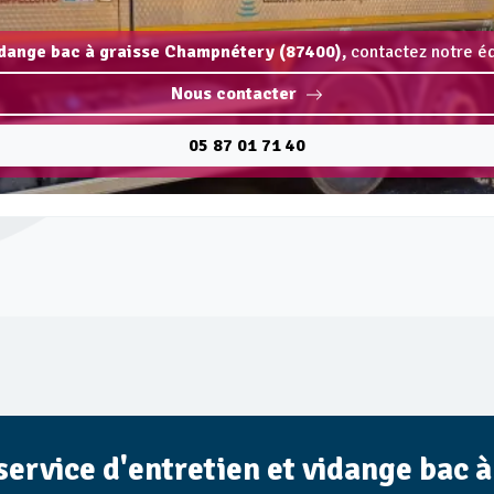
vidange bac à graisse Champnétery (87400),
contactez notre éq
Nous contacter
05 87 01 71 40
e service d'entretien et vidange bac