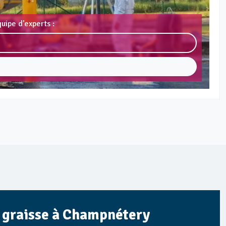
uipe d'experts :
 à graisse à Champnétery