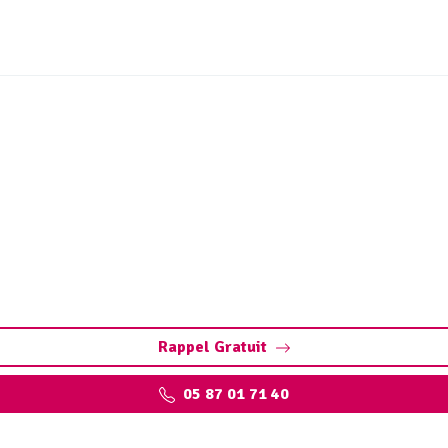
dange bac à graisse Cha
ry. Préservez vos installations : pompage, nettoyage, et r
qualifiés
Rappel Gratuit
05 87 01 71 40